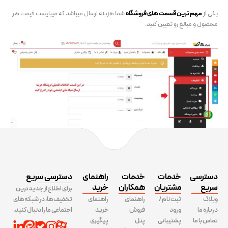
یکی از
مهم ترین قسمت های فروشگاه
شما هزینه ارسال میباشد که میبایست قیمت هر
محصول و مبالغ رو تعیین کنید.
دسترسی
خدمات
خدمات
راهنمای
دسترسی سریع
سریع
مشتریان
همکاران
خرید
برای اطلاع از جدیدترین
وبلاگ
ثبت نام /
راهنمای
راهنمای
تخفیف ها، در شبکه های
درباره ما
ورود
فروش
خرید
اجتماعی ما را دنبال کنید.
تماس با ما
پشتیبانی
پنل
پیگیری