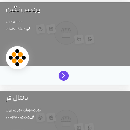
پردیس نگین
سمنان,
ایران
09106098504
دنتال فر
تهران,
تهران,
تهران,
ایران
02333605065