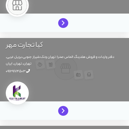
کیا تجارت مهر
دفتر واردات و فروش هلدینگ الماس صدرا: تهران ونک،شیراز جنوبی،برزیل غربی,
تهران,
تهران,
ایران
09129174503