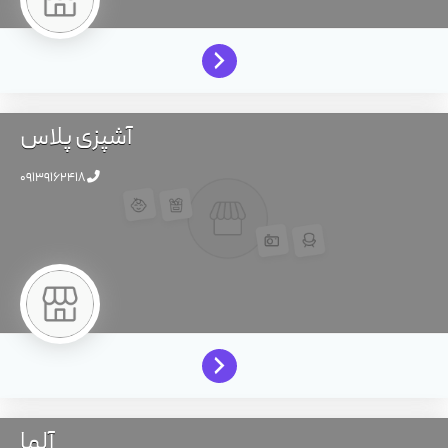
آشپزی پلاس
09139162418
آلما