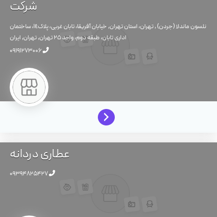
شرکت
نلسون ماندلا (جردن) , تهران، استان تهران, خیابان آفریقا، تابان غربی، پلاك١٤، ساختمان
اداری تابان، طبقه دوم، واحد ٢٥
تهران,
تهران,
ایران
09191273006
عطاری دردانه
09394825427