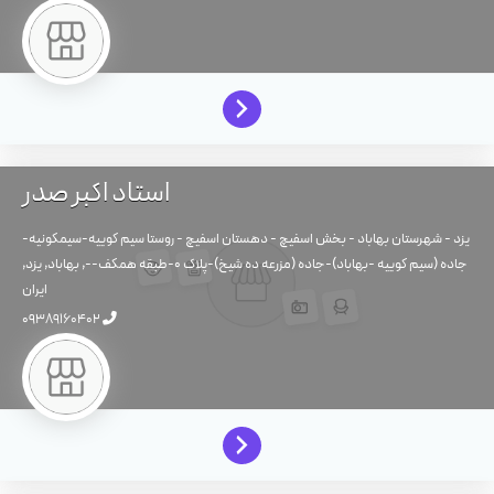
استاد اکبر صدر
یزد - شهرستان بهاباد - بخش اسفیچ - دهستان اسفیچ - روستا سیم کوییه-سیمکونیه-
جاده (سیم کوییه -بهاباد)-جاده (مزرعه ده شیخ)-پلاک 0-طبقه همکف--,
بهاباد,
یزد,
ایران
09389160402