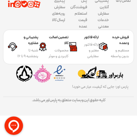
تماس با ما
پشتیبانی
پنل
پیگیری
آنلاین
فروشندگان
سفارش
سفارش
استعلام
رویه‌های
خدمات
قیمت
ارسال کالا
معدنی
عمده
فروش خرده
ارائه فاکتور
تضمین اصالت
پشتیبانی و
وعمده
کالا
مشاوره
ارائه فاکتور
مستقیم و
معتبر و
محصولات
شنبه تا
بدون واسطه
سفارشی
کاربردی و موثر
پنجشنبه 9 تا 16
پارس اور؛ جایی که کیفیت، عیار می‌خورد!
کلیه حقوق این وبسایت متعلق به پارس‌اور می باشد.