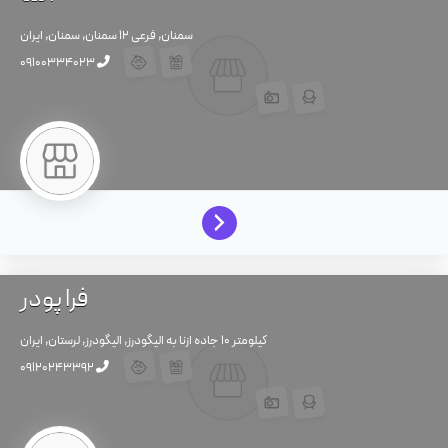
سمنان, فرعی ۱۲
سمنان,
سمنان,
ایران
09100334023
فرا پودر
کیلومتر 10 جاده ازنا به الیگودرز,
الیگودرز,
لرستان,
ایران
09120243392