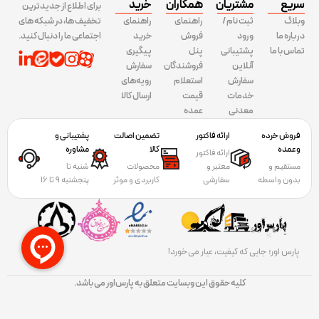
سریع
مشتریان
همکاران
خرید
برای اطلاع از جدیدترین
وبلاگ
ثبت نام /
راهنمای
راهنمای
تخفیف ها، در شبکه های
درباره ما
ورود
فروش
خرید
اجتماعی ما را دنبال کنید.
تماس با ما
پشتیبانی
پنل
پیگیری
آنلاین
فروشندگان
سفارش
سفارش
استعلام
رویه‌های
خدمات
قیمت
ارسال کالا
معدنی
عمده
فروش خرده
ارائه فاکتور
تضمین اصالت
پشتیبانی و
وعمده
کالا
مشاوره
ارائه فاکتور
مستقیم و
معتبر و
محصولات
شنبه تا
بدون واسطه
سفارشی
کاربردی و موثر
پنجشنبه 9 تا 16
پارس اور؛ جایی که کیفیت، عیار می‌خورد!
کلیه حقوق این وبسایت متعلق به پارس‌اور می باشد.