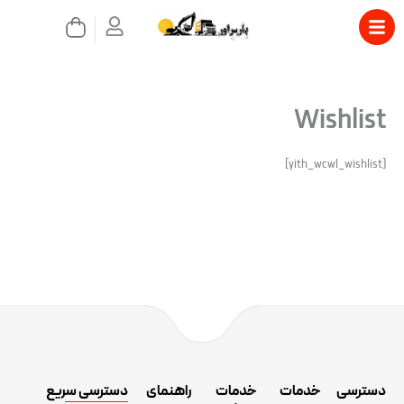
رش
سبد
ه
خرید
حتوا
بستن
Wishlist
[yith_wcwl_wishlist]
دسترسی
خدمات
خدمات
راهنمای
دسترسی سریع