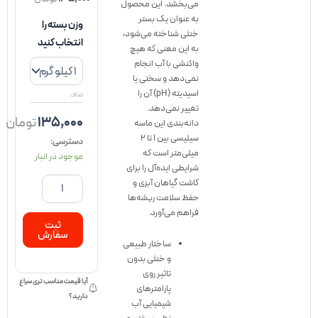
می‌بخشد. این محصول
شن
به عنوان یک بستر
وزن بسته را
آکواریوم
خنثی شناخته می‌شود،
انتخاب کنید
(ماسه
به این معنی که هیچ
سیلیسی
واکنشی با آب انجام
طبیعی
نمی‌دهد و سختی یا
سفید
اسیدیته (pH) آن را
صاف
۱
تغییر نمی‌دهد.
تا
۱۳۵,۰۰۰
تومان
دانه‌بندی این ماسه
۲
سیلیسی بین ۱ تا ۲
دسترسی:
میلی‌متر)
میلی‌متر است که
موجود در انبار
پارس
شرایطی ایده‌آل را برای
اور
کاشت گیاهان آبزی و
عدد
حفظ سلامت ریشه‌ها
فراهم می‌آورد.
ثبت
سفارش
ساختار طبیعی
و خنثی بدون
تاثیر روی
آیا قیمت مناسب تری سراغ
پارامترهای
دارید؟
شیمیایی آب