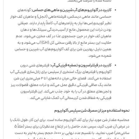
کاشته شده را سرعت می‌بخشد.
کاربرد در آکواریوم‌های آب شیرین و ماهی‌های حساس:
گونه‌های
حساسی مانند ماهی دیسکس، فرشته‌ماهی (انجل) و ماهیان کف‌خوار
نظیر کوریدوراس‌ها نیاز به پارامترهای آب کاملاً پایدار دارند. صیقلی
بودن ذرات این محصول مانع از آسیب‌دیدگی سبیلک‌ها و دهان
ماهیان کف‌خوار در حین جستجوی غذا در کف مخزن می‌شود. عدم
حلالیت این بستر مانع از بالا رفتن سختی کل (GH) آب می‌شود و به
همین دلیل بهترین شن برای کف آکواریوم‌های آب شیرین و حساس
شمرده می‌شود.
کاربرد در فیلتراسیون و تصفیه فیزیکی آب:
فیلترهای شنی درون
آکواریوم یا فیلترهای بزرگ استخری از سیلیس برای زلال‌سازی فیزیکی آب
استفاده می‌کنند. فضای خالی میان دانه‌های ۱ تا ۲ میلی‌متری این شن
مانند یک صافی فیزیکی دقیق عمل می‌کند و ذرات معلق، فضولات ریز
و لجن‌های معلق در آب را به خود جذب می‌کند. این فیلتراسیون
فیزیکی به شفاف‌شدن کریستالی آب کمک شایانی می‌کند.
نحوه استفاده و میزان مصرف شن سیلیس آکواریوم
محاسبه مقدار شن مورد نیاز برای کف آکواریوم ساده است. برای این کار، طول تانک را
در عرض آن ضرب کنید، سپس عدد حاصل را در ارتفاع مدنظرتان برای بستر (مثلاً ۵
سانتی‌متر) ضرب نمایید. با تقسیم عدد نهایی بر ۱۰۰۰، حجم بستر به لیتر به دست