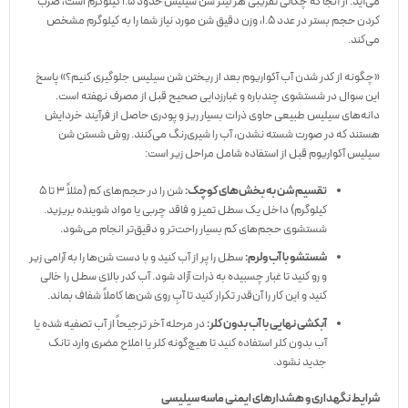
می‌آید. از آنجا که چگالی تقریبی هر لیتر شن سیلیس حدود ۱.۵ کیلوگرم است، ضرب
کردن حجم بستر در عدد ۱.۵، وزن دقیق شن مورد نیاز شما را به کیلوگرم مشخص
می‌کند.
«چگونه از کدر شدن آب آکواریوم بعد از ریختن شن سیلیس جلوگیری کنیم؟» پاسخ
این سوال در شستشوی چندباره و غبارزدایی صحیح قبل از مصرف نهفته است.
دانه‌های سیلیس طبیعی حاوی ذرات بسیار ریز و پودری حاصل از فرآیند خردایش
هستند که در صورت شسته نشدن، آب را شیری‌رنگ می‌کنند. روش شستن شن
سیلیس آکواریوم قبل از استفاده شامل مراحل زیر است:
تقسیم شن به بخش‌های کوچک:
شن را در حجم‌های کم (مثلاً ۳ تا ۵
کیلوگرم) داخل یک سطل تمیز و فاقد چربی یا مواد شوینده بریزید.
شستشوی حجم‌های کم بسیار راحت‌تر و دقیق‌تر انجام می‌شود.
شستشو با آب ولرم:
سطل را پر از آب کنید و با دست شن‌ها را به آرامی زیر
و رو کنید تا غبار چسبیده به ذرات آزاد شود. آب کدر بالای سطل را خالی
کنید و این کار را آن‌قدر تکرار کنید تا آبِ روی شن‌ها کاملاً شفاف بماند.
آبکشی نهایی با آب بدون کلر:
در مرحله آخر ترجیحاً از آب تصفیه شده یا
آب بدون کلر استفاده کنید تا هیچ‌گونه کلر یا املاح مضری وارد تانک
جدید نشود.
شرایط نگهداری و هشدارهای ایمنی ماسه سیلیسی