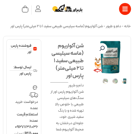
رش
سبد
ه
خرید
حتوا
بستن
خانه
-
دام و طیور
-
شن آکواریوم (ماسه سیلیسی طبیعی سفید ۱ تا ۲ میلی‌متر) پارس اور
شن آکواریوم
فروشنده پارس
اور
(ماسه سیلیسی
طبیعی سفید ۱
تا ۲ میلی‌متر)
ارسال توسط:‌
پارس اور
پارس اور
دام و طیور
شن آکواریوم پارس اور از
سنگ‌های سیلیسی
درخواست خرید
طبیعی با خلوص بالا
عمده
تهیه شده و با رنگ
استعلام قیمت
سفید شیری خود،
عمده:
جلوه‌ای درخشان به
09127738036
محیط آکواریوم شما
۱۳۵,۰۰۰
تومان