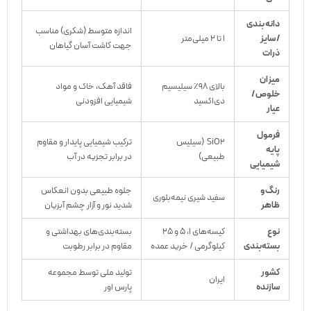
دانه بندی
اندازه متوسط (شکری) مناسب
/ سایز
۱ تا ۲ میلی‌متر
جهت کاشت آسان گیاهان
ذرات
میزان
بالای ۹۸٪ سیلیسیم
فاقد آهک، خاک و مواد
خلوص /
دی‌اکسید
شیمیایی افزودنی
عیار
فرمول
SiO2
(سیلیس
ترکیب شیمیایی پایدار و مقاوم
پایه
طبیعی)
در برابر تجزیه در آب
شیمیایی
رنگ و
جلوه طبیعی بدون انعکاس
سفید شیری نیمه‌بلوری
ظاهر
شدید نور و آزار چشم آبزیان
نوع
کیسه‌های ۱، ۵ و ۲۵
بسته‌بندی‌های بهداشتی و
بسته‌بندی
کیلوگرمی / خرید عمده
مقاوم در برابر رطوبت
کشور
تولید ملی توسط مجموعه
ایران
سازنده
پارس اور