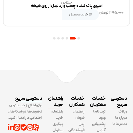
جلازین
اسپری پاک کننده چسب و رد لیبل از روی شیشه
۳۹۵,۰۰۰
تومان
خرید محصول
6
5
4
3
2
1
دسترسی
خدمات
خدمات
راهنمای
دسترسی سریع
سریع
مشتریان
همکاران
خرید
برای اطلاع از جدیدترین
وبلاگ
ثبت نام /
راهنمای
راهنمای
تخفیف ها، در شبکه های
درباره ما
ورود
فروش
خرید
اجتماعی ما را دنبال کنید.
تماس با ما
پشتیبانی
پنل
پیگیری
آنلاین
فروشندگان
سفارش