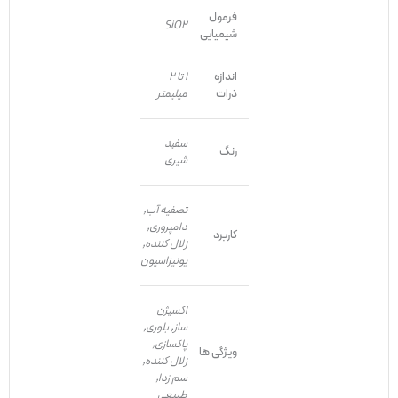
فرمول
SiO2
شیمیایی
اندازه
1 تا 2
ذرات
میلیمتر
سفید
رنگ
شیری
تصفیه آب,
دامپروری,
کاربرد
زلال کننده,
یونیزاسیون
اکسیژن
ساز, بلوری,
پاکسازی,
ویژگی ها
زلال کننده,
سم زدا,
طبیعی