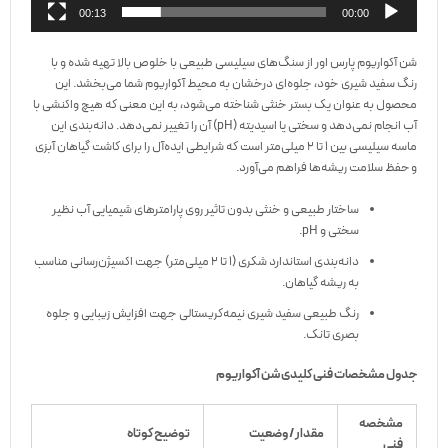
00:13
00:00
شن آکواریوم پارس اور از سنگ‌های سیلیسی طبیعی با خلوص بالا تهیه شده و با
رنگ سفید شیری خود، جلوه‌ای درخشان به محیط آکواریوم شما می‌بخشد. این
محصول به عنوان یک بستر خنثی شناخته می‌شود، به این معنی که هیچ واکنشی با
آب انجام نمی‌دهد و سختی یا اسیدیته (pH) آن را تغییر نمی‌دهد. دانه‌بندی این
ماسه سیلیسی بین ۱ تا ۲ میلی‌متر است که شرایطی ایده‌آل را برای کاشت گیاهان آبزی
و حفظ سلامت ریشه‌ها فراهم می‌آورد.
ساختار طبیعی و خنثی بدون تاثیر روی پارامترهای شیمیایی آب نظیر
سختی و pH.
دانه‌بندی استاندارد شکری (۱ تا ۲ میلی‌متر) جهت اکسیژن‌رسانی مناسب
به ریشه گیاهان.
رنگ طبیعی سفید شیری نیمه‌کریستالی جهت افزایش زیبایی و جلوه
بصری تانک.
جدول مشخصات فنی کلیدی شن آکواریوم
مشخصه
مقدار / وضعیت
توضیح کوتاه
فنی