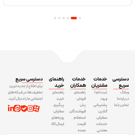
6
5
4
3
2
1
دسترسی
خدمات
خدمات
راهنمای
دسترسی سریع
سریع
مشتریان
همکاران
خرید
برای اطلاع از جدیدترین
وبلاگ
ثبت نام /
راهنمای
راهنمای
تخفیف ها، در شبکه های
درباره ما
ورود
فروش
خرید
اجتماعی ما را دنبال کنید.
تماس با ما
پشتیبانی
پنل
پیگیری
آنلاین
فروشندگان
سفارش
سفارش
استعلام
رویه‌های
خدمات
قیمت
ارسال کالا
معدنی
عمده