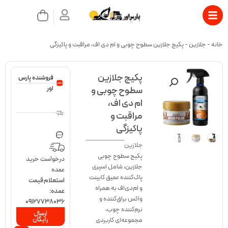
رش
سبد
ه
خرید
حتوا
بستن
خانه
-
جلازین
-
پکیج جلازین سطوح چوبی و ام دی اف، مراقبت و پاکیزگی
پکیج جلازین
فروشنده پارس
اور
سطوح چوبی و
ام دی اف،
مراقبت و
پاکیزگی
جلازین
پکیج سطوح چوبی
درخواست خرید
جلازین، شامل اسپری
عمده
پاک‌کننده عمیق کابینت
استعلام قیمت
و ام‌دی‌اف به همراه
عمده:
واکس براق‌کننده و
09127738036
نرم‌کننده چوب،
ارسال
رایگان
مجموعه‌ای کاربردی