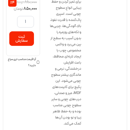
قیمت
قیمت
برای تمیز کردن و حفظ
۸۹۰,۰۰۰
تومان
٪4
زیبایی انواع سطوح
اصلی:
فعلی:
۸۵۰,۰۰۰
تومان
چوبی است. اسپری
۸۵۰,۰۰۰ تومان.
۸۹۰,۰۰۰ تومان
پکیج
پاک‌کننده با قدرت نفوذ
جلازین
بود.
بالا، آلودگی‌ها، چربی‌ها
سطوح
و لکه‌های روزمره را
چوبی
ثبت
بدون آسیب به سطح از
و
سفارش
ام
بین می‌برد و واکس
دی
مخصوص چوب با
اف،
ایجاد لایه‌ای محافظ،
آیا قیمت مناسب تری سراغ
مراقبت
باعث افزایش
دارید؟
و
درخشندگی، نرمی و
پاکیزگی
ماندگاری بیشتر سطوح
عدد
چوبی می‌شود. این
پکیج برای کابینت‌های
MDF، میز و صندلی،
درب‌های چوبی و سایر
سطوح چوبی مناسب
بوده و به حفظ ظاهر
زیبا و نو بودن آن‌ها
کمک می‌کند.