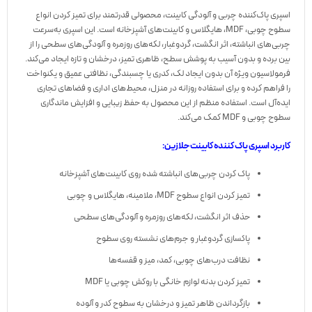
اسپری پاک‌کننده چربی و آلودگی کابینت، محصولی قدرتمند برای تمیز کردن انواع
سطوح چوبی، MDF، هایگلاس و کابینت‌های آشپزخانه است. این اسپری به‌سرعت
چربی‌های انباشته، اثر انگشت، گردوغبار، لکه‌های روزمره و آلودگی‌های سطحی را از
بین برده و بدون آسیب به پوشش سطح، ظاهری تمیز، درخشان و تازه ایجاد می‌کند.
فرمولاسیون ویژه آن بدون ایجاد لک، کدری یا چسبندگی، نظافتی عمیق و یکنواخت
را فراهم کرده و برای استفاده روزانه در منزل، محیط‌های اداری و فضاهای تجاری
ایده‌آل است. استفاده منظم از این محصول به حفظ زیبایی و افزایش ماندگاری
سطوح چوبی و MDF کمک می‌کند.
کاربرد اسپری پاک کننده کابینت جلازین:
پاک کردن چربی‌های انباشته شده روی کابینت‌های آشپزخانه
تمیز کردن انواع سطوح MDF، ملامینه، هایگلاس و چوبی
حذف اثر انگشت، لکه‌های روزمره و آلودگی‌های سطحی
پاکسازی گردوغبار و جرم‌های نشسته روی سطوح
نظافت درب‌های چوبی، کمد، میز و قفسه‌ها
تمیز کردن بدنه لوازم خانگی با روکش چوبی یا MDF
بازگرداندن ظاهر تمیز و درخشان به سطوح کدر و آلوده