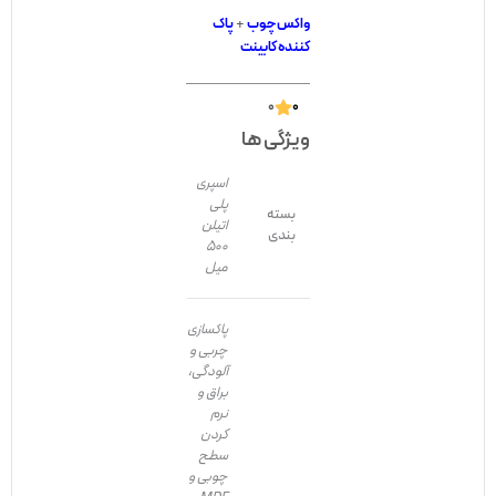
واکس چوب
+
پاک
کننده کابینت
۰
۰
ویژگی ها
اسپری
پلی
بسته
اتیلن
بندی
500
میل
پاکسازی
چربی و
آلودگی،
براق و
نرم
کردن
سطح
چوبی و