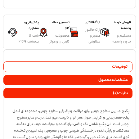
فروش خرده
ارائه فاکتور
تضمین اصالت
پشتیبانی و
وعمده
کالا
مشاوره
ارائه فاکتور
مستقیم و
معتبر و
محصولات
شنبه تا
بدون واسطه
سفارشی
کاربردی و موثر
پنجشنبه 9 تا 16
توضیحات
مشخصات محصول
نظرات (0)
پکیج جلازین سطوح چوبی برای مراقبت و پاکیزگی سطوح چوبی، مجموعه‌ای کامل
برای حفظ زیبایی و افزایش طول عمر انواع کابینت، میز، کمد، درب و سایر سطوح
چوبی است. این پکیج شامل یک واکس براق‌کننده و نرم‌کننده چوب برای تغذیه،
محافظت و بازگرداندن درخشندگی طبیعی چوب و همچنین یک اسپری پاک‌کننده
قوی کابینت برای حذف چربی، گردوغبار، لکه‌ها و آلودگی‌های روزمره بدون آسیب به