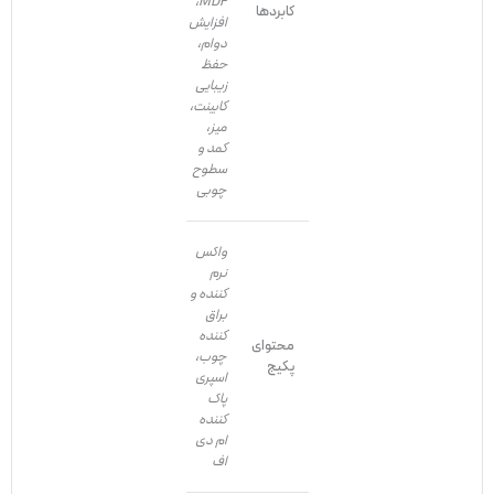
MDF،
کابردها
افزایش
دوام،
حفظ
زیبایی
کابینت،
میز،
کمد و
سطوح
چوبی
واکس
نرم
کننده و
براق
کننده
محتوای
چوب،
پکیج
اسپری
پاک
کننده
ام دی
اف