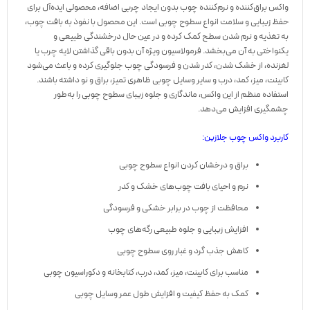
واکس براق‌کننده و نرم‌کننده چوب بدون ایجاد چربی اضافه، محصولی ایده‌آل برای
حفظ زیبایی و سلامت انواع سطوح چوبی است. این محصول با نفوذ به بافت چوب،
به تغذیه و نرم شدن سطح کمک کرده و در عین حال درخشندگی طبیعی و
یکنواختی به آن می‌بخشد. فرمولاسیون ویژه آن بدون باقی گذاشتن لایه چرب یا
لغزنده، از خشک شدن، کدر شدن و فرسودگی چوب جلوگیری کرده و باعث می‌شود
کابینت، میز، کمد، درب و سایر وسایل چوبی ظاهری تمیز، براق و نو داشته باشند.
استفاده منظم از این واکس، ماندگاری و جلوه زیبای سطوح چوبی را به‌طور
چشمگیری افزایش می‌دهد.
کاربرد واکس چوب جلازین:
براق و درخشان کردن انواع سطوح چوبی
نرم و احیای بافت چوب‌های خشک و کدر
محافظت از چوب در برابر خشکی و فرسودگی
افزایش زیبایی و جلوه طبیعی رگه‌های چوب
کاهش جذب گرد و غبار روی سطوح چوبی
مناسب برای کابینت، میز، کمد، درب، کتابخانه و دکوراسیون چوبی
کمک به حفظ کیفیت و افزایش طول عمر وسایل چوبی