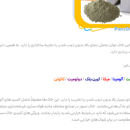
جلازین
پکیج محرم جلازین، براق کردن علم، ضری
های عزاداری
قیمت
قیمت
۲,۰۲۹,۰۰۰
تومان
خرید محصول
اصلی:
فعلی:
۱,۷۵۰,۰۰۰
تومان
۱,۷۵۰,۰۰۰ تومان.
۲,۰۲۹,۰۰۰ تومان
بود.
 این خاک توان تحمل دمای بالا، بدون ذوب شدن یا تجزیه ساختاری را دارد. به همین دلی
 زیادی دارد.
اور:
یت
/
آلومینا
/
میکا
/
کربن بلک
/
دولومیت
/
کائول
ن
ای بسیار بالا بدون ذوب شدن یا تخریب را دارد. این خاک‌ها معمولاً شامل اکسیدهای آل
‌ای به آن‌ها می‌بخشند. خاک نسوز در صنایع مختلف مانند فولادسازی، شیشه‌سازی، سرام
ستفاده می‌شود که باید در شرایط حرارتی شدید پایدار بمانند. ویژگی‌های کلیدی خاک نس
 مقاومت در برابر شوک‌های حرارتی است.