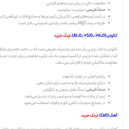
مقاومت عالی در برابر سرباره‌های قلیایی
منشأ طبیعی:
منیزیت، دولومیت
در آستر کوره‌های قوس الکتریکی، کنورتورها و صنایع فلزات غیرآهنی کارب
هرچه درصد MgO بیشتر باشد، پایداری شیمیایی بالاتر است
کائولن (Al₂O₃·2SiO₂·2H₂O):
لینک خرید
کائولن یا خاک چینی یک ماده‌ی پلاستیک طبیعی است که در حالت خام برای شکل‌د
آبدار تشکیل شده و پس از کلسیناسیون، به یک ترکیب مقاوم در برابر حرارت تبدی
مقاومت مکانیکی اولیه را افزایش می‌دهد.
پایه‌ی اصلی در تولید شاموت
دارای پلاستیسیته بالا و مناسب برای شکل‌دهی
منشأ طبیعی:
سنگ‌های رسوبی و دگرگونی
پس از پخت، به آلومینا و سیلیس پایدار تبدیل می‌شود
در صنایع سرامیک، کاشی، کوره و فولاد استفاده می‌شود
آهک (CaO):
لینک خرید