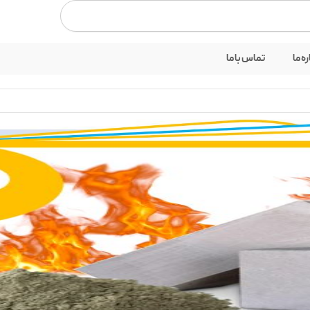
بستن
ره ما
تماس با ما