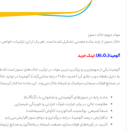
مواد مهم خاک نسوز
خاک نسوز از چند ماده معدنی تشکیل شده است. هر یک از این ترکیبات خواص خاص
آلومینا (Al₂O₃):
لینک خرید
آلومینا یکی از مهم‌ترین و پرکاربردترین مواد در ترکیب خاک‌های نسوز است که ن
به دلیل نقطه ذوب بالای آن (حدود ۲۰۵۰ درجه سانتی
در صنایع فولاد، سیمان، سرامیک و شیشه به‌کار می‌رود. این ماده ساختار کریس
ماده پایه در نسوزهای آلومینایی و شاموتی با Al₂O₃ بالا
مقاومت عالی در برابر حرارت، شوک حرارتی و خوردگی شیمیایی
منشأ طبیعی: بوکسیت، آندالوزیت، کائولن کلسینه‌شده
با افزایش درصد آلومینا، درجه دیرگدازی و دوام نسوز افزایش می‌یابد
کاربرد در کوره‌های فولادسازی، صنعت شیشه، ریخته‌گری، و صنایع پترو