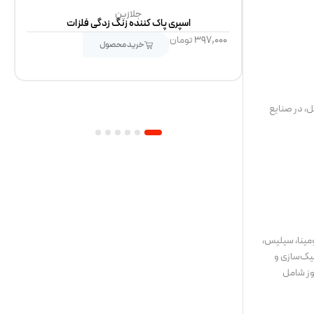
جلازین
ح و نماد
اسپری پاک کننده زنگ زدگی فلزات
۳۹۷,۰۰۰
تومان
خرید محصول
ل، در صنایع
6
5
4
3
2
1
ومینا، سیلیس،
یک‌سازی و
وز شامل