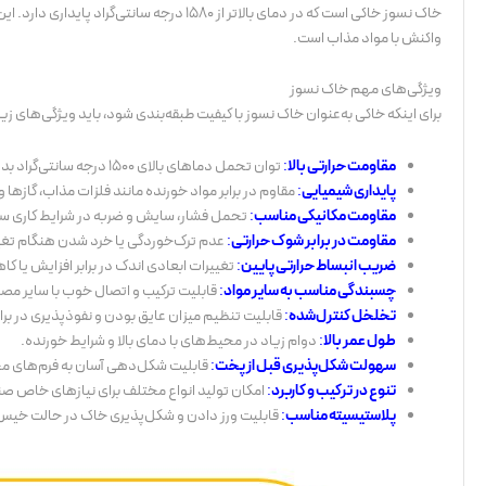
خاک نسوز خاکی است که در دمای بالاتر از ۱۵۸۰
واکنش با مواد مذاب است.
ویژگی‌های مهم خاک نسوز
برای اینکه خاکی به‌عنوان خاک نسوز با کیفیت طبقه‌بندی شود، باید ویژگی‌های زیر 
مقاومت حرارتی بالا
:
توان تحمل دماهای بالای 1500 درجه سانتی‌گراد بدون ذوب یا تغییر شکل.
پایداری شیمیایی
:
مقاوم در برابر مواد خورنده مانند فلزات مذاب، گازها
مقاومت مکانیکی مناسب
:
تحمل فشار، سایش و ضربه در شرایط کاری 
مقاومت در برابر شوک حرارتی
:
عدم ترک‌خوردگی یا خرد شدن هنگام تغییر
ضریب انبساط حرارتی پایین
:
تغییرات ابعادی اندک در برابر افزایش یا ک
چسبندگی مناسب به سایر مواد
:
قابلیت ترکیب و اتصال خوب با سایر مصال
تخلخل کنترل‌شده
:
قابلیت تنظیم میزان عایق بودن و نفوذپذیری در برابر
طول عمر بالا
:
دوام زیاد در محیط‌های با دمای بالا و شرایط خورنده.
سهولت شکل‌پذیری قبل از پخت
:
قابلیت شکل‌دهی آسان به فرم‌های مخ
تنوع در ترکیب و کاربرد
:
امکان تولید انواع مختلف برای نیازهای خاص صن
پلاستیسیته مناسب
:
قابلیت ورز دادن و شکل‌پذیری خاک در حالت خیس