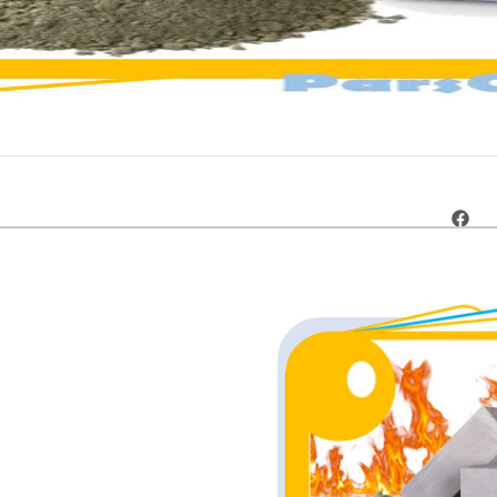
ارسال رایگان
٪14 تخفیف