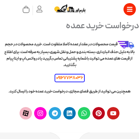
رش
سبد
ه
خرید
حتوا
بستن
درخواست خرید عمده
قیمت محصولات در مقدار عمده کاملا متفاوت است. خرید محصولات در حجم
بالا به دلیل حذف انبارداری ، بسته بندی و حمل و نقل شهری، بسیار به صرفه است. برای اطلاع
از قیمت های عمده می توانید با شماره پشتیبانی تماس بگیرید یا در واتس اپ و ایتا پیام
بگذارید.
09127738036
همچنین می توانید از طریق فضای مجازی ، درخواست خرید عمده خود را ارسال کنید.
A
I
T
L
W
P
p
n
e
i
h
i
a
s
l
n
a
n
r
t
e
k
t
t
a
a
g
e
s
e