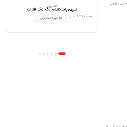
ده شده است:
جلازین
ح و نماد
اسپری پاک کننده زنگ زدگی فلزات
۳۹۷,۰۰۰
تومان
خرید محصول
6
5
4
3
2
1
 معمولاً بسته