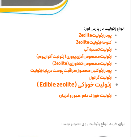
انواع زئولیت در پارس اور:
پودر زئولیت Zeolite
کلوخه زئولیت Zeolite
زئولیت تصفیه آب
زئولیت مخصوص آبزی پروری ( زئولیت آکواریوم )
زئولیت مخصوص کشاورزی ( Zeolite )
پودر زئوکلین محصول مراقبت پوست بر پایه زئولیت
زئولیت گرانول
زئولیت خوراکی (Edible zeolite )
زئولیت خوراک دام ، طیور و آبزیان
برای خرید انواع زئولیت روی تصویر بزنید: