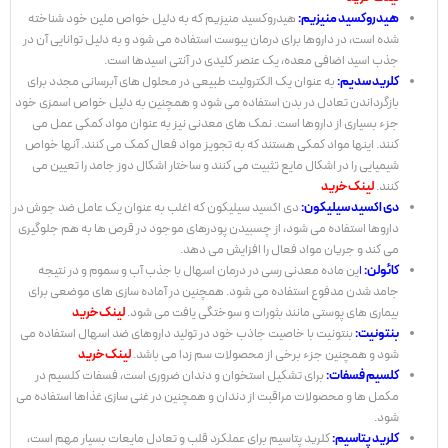
هیدروکسید منیزیم:
هیدروکسید منیزیم که به دلیل خواص ملین خود شناخته
شده است، در داروها برای درمان یبوست استفاده می شود و به دلیل توانایی آن در
جذب اسید اضافی معده، یک عنصر کلیدی در آنتی اسیدها است.
کلرید سدیم:
به عنوان یک الکترولیت طبیعی در محلول های آبرسانی مجدد برای
بازگرداندن تعادل در بدن استفاده می شود و همچنین به دلیل خواص اسمزی خود
جزء بسیاری از داروها است. نمک های معدنی نیز به عنوان مواد کمکی عمل می
کنند. اینها مواد کمکی هستند که به تجویز مواد فعال کمک می کنند. آنها خواص
شیمیایی را در اشکال مایع تثبیت می کنند و ساختار اشکال دوز جامد را تعیین می
کنند.
لینک خرید
دی اکسید سیلیکون:
دی اکسید سیلیکون که اغلب به عنوان یک عامل ضد جوش در
داروها استفاده می شود، از چسبیدن پودرهای موجود در قرص ها به هم جلوگیری
می کند و جریان مواد فعال را افزایش می دهد.
کائولن:
ا
ین ماده معدنی رسی در درمان اسهال با جذب آب و سموم و در نتیجه
جامد شدن مدفوع استفاده می شود. همچنین در آماده سازی های موضعی برای
بیماری های پوستی مانند بثورات و سوختگی یافت می شود.
لینک خرید
بنتونیت:
بنتونیت با خاصیت جاذب خود در تولید داروهای ضد اسهال استفاده می
شود و همچنین جزء برخی از محصولات سم زدا می باشد.
لینک خرید
کلسیم فسفات:
برای تشکیل استخوان و دندان ضروری است، فسفات کلسیم در
مکمل ها و محصولات مراقبت از دندان و همچنین در غنی سازی غذاها استفاده می
شود.
کلرید پتاسیم:
کلرید پتاسیم برای عملکرد قلب و تعادل مایعات بسیار مهم است،