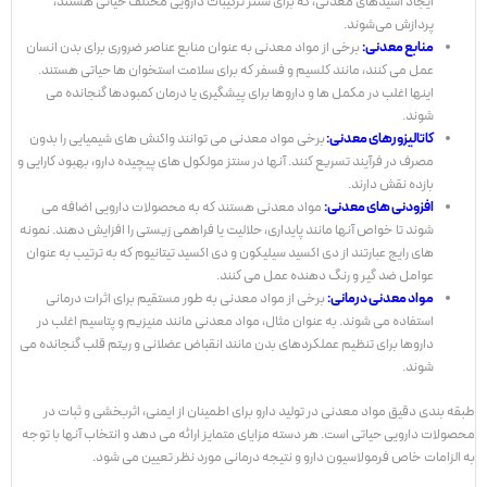
ایجاد اسیدهای معدنی، که برای سنتز ترکیبات دارویی مختلف حیاتی هستند،
پردازش می‌شوند.
منابع معدنی:
برخی از مواد معدنی به عنوان منابع عناصر ضروری برای بدن انسان
عمل می کنند، مانند کلسیم و فسفر که برای سلامت استخوان ها حیاتی هستند.
اینها اغلب در مکمل ها و داروها برای پیشگیری یا درمان کمبودها گنجانده می
شوند.
کاتالیزورهای معدنی:
برخی مواد معدنی می توانند واکنش های شیمیایی را بدون
مصرف در فرآیند تسریع کنند. آنها در سنتز مولکول های پیچیده دارو، بهبود کارایی و
بازده نقش دارند.
افزودنی های معدنی:
مواد معدنی هستند که به محصولات دارویی اضافه می
شوند تا خواص آنها مانند پایداری، حلالیت یا فراهمی زیستی را افزایش دهند. نمونه
های رایج عبارتند از دی اکسید سیلیکون و دی اکسید تیتانیوم که به ترتیب به عنوان
عوامل ضد گیر و رنگ دهنده عمل می کنند.
مواد معدنی درمانی:
برخی از مواد معدنی به طور مستقیم برای اثرات درمانی
استفاده می شوند. به عنوان مثال، مواد معدنی مانند منیزیم و پتاسیم اغلب در
داروها برای تنظیم عملکردهای بدن مانند انقباض عضلانی و ریتم قلب گنجانده می
شوند.
طبقه بندی دقیق مواد معدنی در تولید دارو برای اطمینان از ایمنی، اثربخشی و ثبات در
محصولات دارویی حیاتی است. هر دسته مزایای متمایز ارائه می دهد و انتخاب آنها با توجه
به الزامات خاص فرمولاسیون دارو و نتیجه درمانی مورد نظر تعیین می شود.