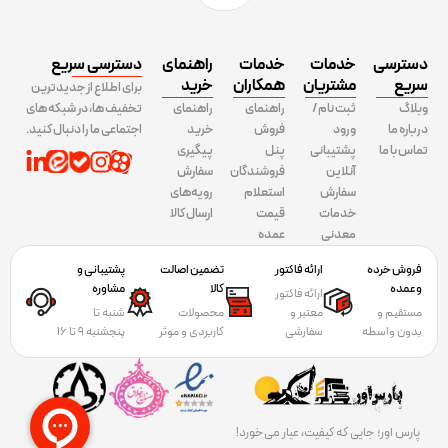
دسترسی
خدمات
خدمات
راهنمای
دسترسی سریع
سریع
مشتریان
همکاران
خرید
برای اطلاع از جدیدترین
وبلاگ
ثبت نام /
راهنمای
راهنمای
تخفیف ها، در شبکه های
درباره ما
ورود
فروش
خرید
اجتماعی ما را دنبال کنید.
تماس با ما
پشتیبانی
پنل
پیگیری
آنلاین
فروشندگان
سفارش
سفارش
استعلام
رویه‌های
خدمات
قیمت
ارسال کالا
معدنی
عمده
فروش خرده
ارائه فاکتور
تضمین اصالت
پشتیبانی و
وعمده
کالا
مشاوره
ارائه فاکتور
مستقیم و
معتبر و
محصولات
شنبه تا
بدون واسطه
سفارشی
کاربردی و موثر
پنجشنبه 9 تا 16
پارس اور؛ جایی که کیفیت، عیار می‌خورد!