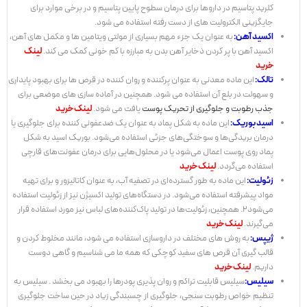
کلرید پتاسیم در داروها برای درمان سطوح پایین پتاسیم و در برخی موارد برای
جایگزینی الکترولیت های از دست رفته استفاده می شود.
اکسید آهن:
به عنوان یک جزء مهم بسیاری از مولتی ویتامین ها و مکمل های آهن،
اکسید آهن با پر کردن ذخایر آهن بدن به مبارزه با کم خونی کمک می کند.
لینک
خرید
تالک:
این ماده معدنی به عنوان پرکننده و روان کننده در قرص ها برای بهبود پایداری
و سهولت در بلع آن استفاده می شود. همچنین در آماده سازی های موضعی برای
جذب رطوبت
و
جلوگیری از تحریک پوست
یافت می شود.
لینک خرید
اسید بوریک:
این ماده به شکل پماد به عنوان یک ضدعفونی کننده برای جلوگیری یا
درمان بریدگی‌ها و سوختگی‌های جزئی استفاده می‌شود.
بوریک اسید به شکل
پماد روی پوست اعمال می‌شود یا در محلول‌هایی برای درمان عفونت‌های قارچی
استفاده می‌گردد.
لینک خرید
زئولیت:
این ماده به طور گسترده‌ای در تصفیه آب، به عنوان کاتالیزور و برای تهیه
مواد پیشرفته استفاده می‌شود. در دستگاه‌های تولید اکسیژن نیز از زئولیت استفاده
می‌شود2. همچنین، زئولیت‌ها در تولید پاک‌کننده‌های لباس نیز مورد استفاده قرار
می‌گیرند.
لینک خرید
ژیپس:
به روش های مختلف در داروسازی استفاده می شود، مانند مخلوط کردن و
قالب گیری آن قرص های سفید کوچکی که همه ما می شناسیم و گاهی دوست
داریم.
لینک خرید
سیلیس:
سیلیس قابلیت تراکم و روان پذیری پودرها را بهبود می بخشد . سیلیس به
تنظیم خواص رطوبت سنجی، جلوگیری از چسبندگی زیاد در حین ساخت جلوگیری