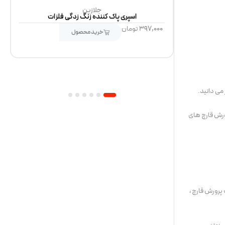
جلازین
ح و نماد
اسپری پاک کننده زنگ زدگی فلزات
۳۹۷,۰۰۰
تومان
خرید محصول
می دانید.
6
5
4
3
2
1
رورش قارچ های
پرورش قارچ ،