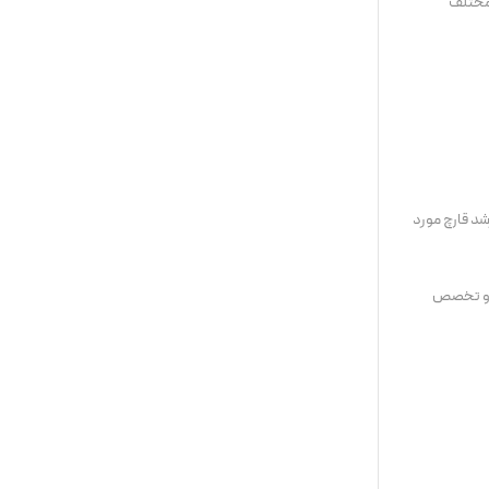
 مختلف
د قارچ مورد
به و تخصص