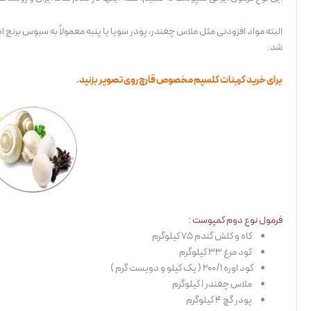
البته مواد افزودنی مثل ملاس چغندر، پودر سویا یا پنبه معمولاً به سبوس برنج 
شد.
برای خرید کربنات کلسیم مخصوص قارچ روی تصویر بزنید.
فرمول نوع دوم کمپوست :
کاه و کلش گندم 75 کیلوگرم
کود مرغ 33 کیلوگرم
کود اوره 200/1 ( یک کیلو و دویست گرم )
ملاس چغندر 1 کیلوگرم
پودر گچ 4 کیلوگرم