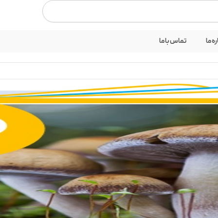
بستن
ره ما
تماس با ما