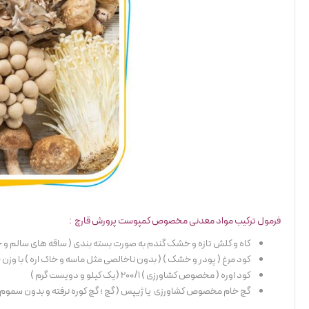
فرمول ترکیب مواد معدنی مخصوص کمپوست پرورش قارچ :
کاه و کلش تازه و خشک گندم به صورت بسته بندی ( ساقه های سالم و خردنشده )
کود مرغ ( پودر و خشک ) ( بدون ناخالصی مثل ماسه و خاک اره ) با وزن خالص 38 
کود اوره ( مخصوص کشاورزی ) 200/1 (یک کیلو و دویست گرم )
گچ خام مخصوص کشاورزی یا ژیپس ( گچ ؛ گچ کوره نرفته و بدون سموم مضر ) 4 ک