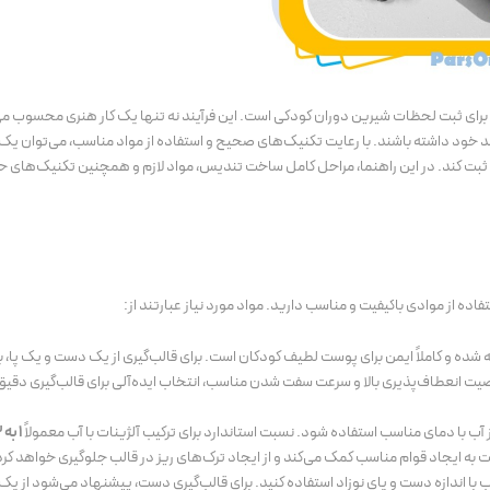
جلازین
پکیج محرم جلازین، براق کردن علم، ضری
های عزاداری
قیمت
قیمت
۲,۰۲۹,۰۰۰
تومان
خرید محصول
اصلی:
فعلی:
۱,۷۵۰,۰۰۰
تومان
 برای ثبت لحظات شیرین دوران کودکی است. این فرآیند نه تنها یک کار هنری محسوب می‌
۱,۷۵۰,۰۰۰ تومان.
۲,۰۲۹,۰۰۰ تومان
رزند خود داشته باشند. با رعایت تکنیک‌های صحیح و استفاده از مواد مناسب، می‌توان یک
بود.
بت کند. در این راهنما، مراحل کامل ساخت تندیس، مواد لازم و همچنین تکنیک‌های حرف
فاده از موادی باکیفیت و مناسب دارید. مواد مورد نیاز عبارتند از:
 شده و کاملاً ایمن برای پوست لطیف کودکان است. برای قالب‌گیری از یک دست و یک پا، 
یت انعطاف‌پذیری بالا و سرعت سفت شدن مناسب، انتخاب ایده‌آلی برای قالب‌گیری دقیق
 آب با دمای مناسب استفاده شود. نسبت استاندارد برای ترکیب آلژینات با آب معمولاً
1 به 3
بت به ایجاد قوام مناسب کمک می‌کند و از ایجاد ترک‌های ریز در قالب جلوگیری خواهد کرد
 با اندازه دست و پای نوزاد استفاده کنید. برای قالب‌گیری دست، پیشنهاد می‌شود از یک 