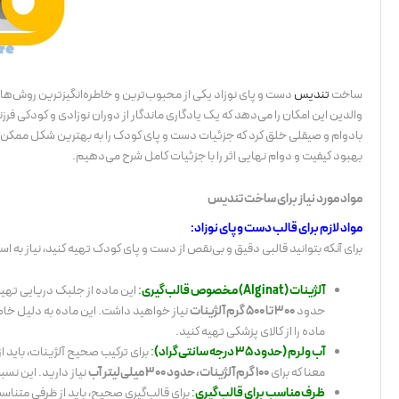
ساخت
تندیس
دست و پای نوزاد یکی از محبوب‌ترین و خاطره‌انگیزترین روش‌ها
والدین این امکان را می‌دهد که یک یادگاری ماندگار از دوران نوزادی و کودکی ف
بادوام و صیقلی خلق کرد که جزئیات دست و پای کودک را به بهترین شکل ممکن ث
بهبود کیفیت و دوام نهایی اثر را با جزئیات کامل شرح می‌دهیم.
مواد مورد نیاز برای ساخت تندیس
مواد لازم برای قالب دست و پای نوزاد:
برای آنکه بتوانید قالبی دقیق و بی‌نقص از دست و پای کودک تهیه کنید، نیاز به است
آلژینات (Alginat) مخصوص قالب‌گیری
:
این ماده از جلبک دریایی تهیه
حدود
300 تا 500 گرم آلژینات
نیاز خواهید داشت. این ماده به دلیل خاص
ماده را از کالای پزشکی تهیه کنید.
آب ولرم (حدود 35 درجه سانتی‌گراد)
:
برای ترکیب صحیح آلژینات، باید از
معنا که برای
100 گرم آلژینات، حدود 300 میلی‌لیتر آب
نیاز دارید. این نس
ظرف مناسب برای قالب‌گیری
:
برای قالب‌گیری صحیح، باید از ظرفی متناسب