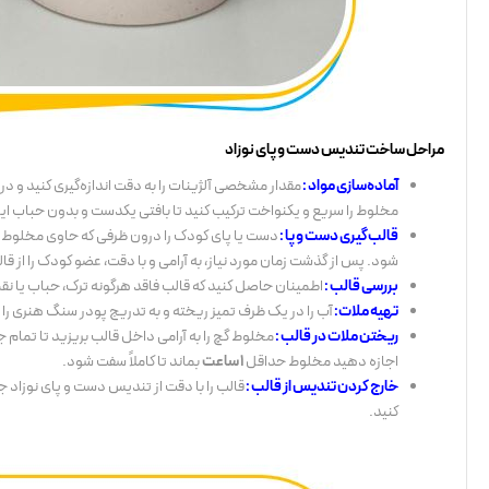
مراحل ساخت تندیس دست و پای نوزاد
آماده‌سازی مواد :
مقدار مشخصی آلژینات را به دقت اندازه‌گیری کنید و در
مخلوط را سریع و یکنواخت ترکیب کنید تا بافتی یکدست و بدون حباب ای
قالب‌گیری دست و پا :
دست یا پای کودک را درون ظرفی که حاوی مخلوط آ
شود. پس از گذشت زمان مورد نیاز، به آرامی و با دقت، عضو کودک را از قا
بررسی قالب :
اطمینان حاصل کنید که قالب فاقد هرگونه ترک، حباب یا نقص 
تهیه ملات:
آب را در یک ظرف تمیز ریخته و به تدریج پودر سنگ هنری را به
ریختن ملات در قالب :
مخلوط گچ را به آرامی داخل قالب بریزید تا تمام ج
اجازه دهید مخلوط حداقل
1 ساعت
بماند تا کاملاً سفت شود.
خارج کردن تندیس از قالب :
قالب را با دقت از تندیس دست و پای نوزاد 
کنید.