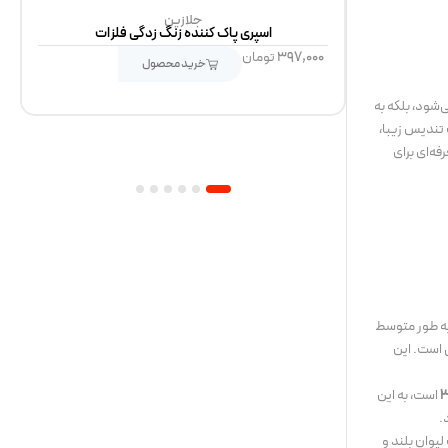
جلازین
ح و نماد
اسپری پاک کننده زنگ زدگی فلزات
۳۹۷,۰۰۰
تومان
خرید محصول
شود، بلکه به
 تندیس زیبا،
ه‌ای برای
6
5
4
3
2
1
به طور متوسط
 است. این
است، به این
.
لیوان بلند و