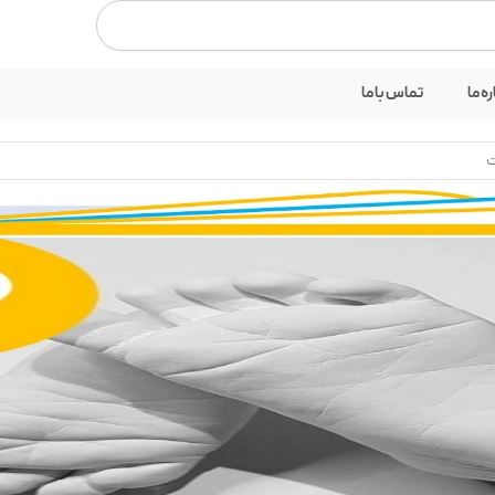
بستن
ره ما
تماس با ما
ت