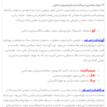
3-مواد معدنی در ساخت و دکوراسیون داخلی
مواد معدنی در ساخت و دکوراسیون داخلی نقش مهمی دارند، به‌خصوص در تولید رنگ‌ها،
پوشش‌ها و مصالح ساختمانی که دوام و زیبایی فضا را افزایش می‌دهند. علاوه بر این،
استفاده از مواد معدنی طبیعی به بهینه‌سازی عایق حرارتی و صوتی کمک می‌کند.
گچ
(سولفات کلسیم): برای پوشش دیوار، سقف، و قالب‌سازی داخلی.
گچ شرکت پارس‌اور
با خلوص بالا و کیفیت مطلوب، به‌عنوان ماده‌ای سبک و مقاوم در پوشش
داخلی دیوارها و سقف‌ها استفاده می‌شود. این گچ باعث ایجاد سطحی صاف، یکدست و
قابل نقاشی شده و در عین حال قابلیت خشک‌شدن سریع و چسبندگی عالی دارد. همچنین،
گچ پارس‌اور برای ساخت قالب سلولی داخلی کاربرد دارد که به بهبود عایق‌بندی حرارتی و
صوتی کمک می‌کند.
مرمر و گرانیت
: در ساخت کانتر، کف‌پوش، حمام و سرویس بهداشتی.
تالک
: در کاشی‌سازی، عایق‌بندی حرارتی.
میکا
: به‌عنوان ماده تزئینی و عایق الکتریکی.
میکا شرکت پارس‌اور
یک ماده معدنی با خاصیت درخشندگی و ثبات حرارتی بالا است که در
صنعت ساخت و دکوراسیون داخلی برای ایجاد جلوه‌های زیبای تزئینی به‌کار می‌رود. این میکا
به‌عنوان پوشش مقاوم در برابر حرارت و رطوبت در سقف‌های کاذب، دیوارپوش‌ها و پنل‌های
دکوراتیو استفاده می‌شود. همچنین، با خاصیت لایه‌ای و انعطاف‌پذیر خود، به طراحی‌های