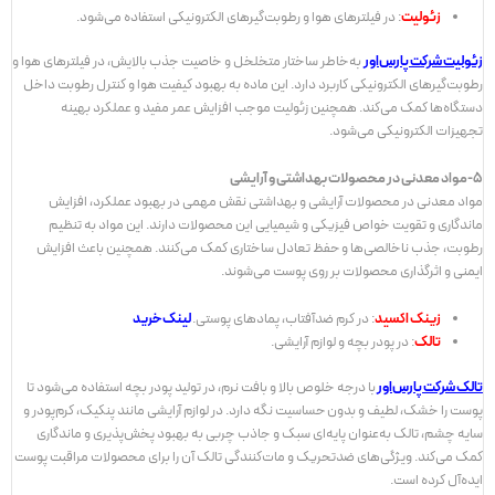
زئولیت
: در فیلترهای هوا و رطوبت‌گیرهای الکترونیکی استفاده می‌شود.
زئولیت شرکت پارس‌اور
به‌خاطر ساختار متخلخل و خاصیت جذب بالایش، در فیلترهای هوا و
رطوبت‌گیرهای الکترونیکی کاربرد دارد. این ماده به بهبود کیفیت هوا و کنترل رطوبت داخل
دستگاه‌ها کمک می‌کند. همچنین زئولیت موجب افزایش عمر مفید و عملکرد بهینه
تجهیزات الکترونیکی می‌شود.
5-مواد معدنی در محصولات بهداشتی و آرایشی
مواد معدنی در محصولات آرایشی و بهداشتی نقش مهمی در بهبود عملکرد، افزایش
ماندگاری و تقویت خواص فیزیکی و شیمیایی این محصولات دارند. این مواد به تنظیم
رطوبت، جذب ناخالصی‌ها و حفظ تعادل ساختاری کمک می‌کنند. همچنین باعث افزایش
ایمنی و اثرگذاری محصولات بر روی پوست می‌شوند.
زینک اکسید
: در کرم ضدآفتاب، پمادهای پوستی.
لینک خرید
تالک
: در پودر بچه و لوازم آرایشی.
تالک شرکت پارس‌اور
با درجه خلوص بالا و بافت نرم، در تولید پودر بچه استفاده می‌شود تا
پوست را خشک، لطیف و بدون حساسیت نگه دارد. در لوازم آرایشی مانند پنکیک، کرم‌پودر و
سایه چشم، تالک به‌عنوان پایه‌ای سبک و جاذب چربی به بهبود پخش‌پذیری و ماندگاری
کمک می‌کند. ویژگی‌های ضد‌تحریک و مات‌کنندگی تالک آن را برای محصولات مراقبت پوست
ایده‌آل کرده است.