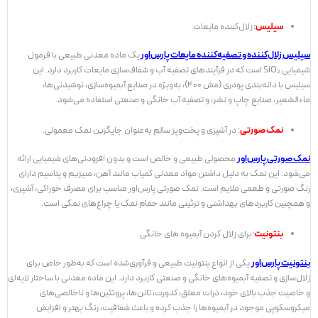
سیلیس
:
زلال‌کننده مایعات.
سیلیس زلال‌کننده و تصفیه‌کننده مایعات پارس‌اور
یک ماده معدنی طبیعی با فرمول
شیمیایی SiO₂ است که در فرآیندهای تصفیه آب و شفاف‌سازی مایعات کاربرد دارد. این
سیلیس با دانه‌بندی پودری (مش 400)، به‌ویژه در صنایع آبمیوه‌سازی، نوشیدنی‌ها،
ماءالشعیر، صنایع چاپ و نشر، و تصفیه آب خانگی و صنعتی استفاده می‌شود.
نمک صورتی
: در آشپزی و پخت‌وپز سالم به‌عنوان جایگزین نمک معمولی.
نمک صورتی پارس‌اور
محصولی طبیعی و خالص است و بدون افزودنی‌های شیمیایی ارائه
می‌شود. این نمک به دلیل داشتن مواد معدنی کمیاب مانند آهن، منیزیم و پتاسیم دارای
رنگ صورتی و طعمی ملایم است. نمک صورتی پارس‌اور مناسب برای مصرف خوراکی، آشپزی،
و همچنین کاربردهای بهداشتی و تزئینی مانند حمام نمک یا چراغ‌های نمکی است.
بنتونیت
:برای زلال کردن آبمیوه های خانگی.
بنتونیت پارس‌اور
یکی از انواع بنتونیت طبیعی و فرآوری‌شده است که به‌طور خاص برای
زلال‌سازی و تصفیه آبمیوه‌های خانگی و صنعتی کاربرد دارد. این ماده معدنی با ساختار لایه‌ای
و خاصیت جذب بالای خود، ذرات معلق، کدورت، تانن‌ها، پروتئین‌ها و ناخالصی‌های
میکروسکوپی موجود در آبمیوه‌ها را جذب کرده و باعث شفافیت، رنگ بهتر و افزایش