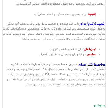
را تضمین می‌کنند. همچنین باعث بهبود طعم و بو و کاهش سختی آب می‌شوند.
زئولیت
: برای جذب یون‌های سنگین و کاهش سختی آب.
زئولیت شرکت پارس‌اور
با ساختار میکروپور و ظرفیت تبادل یونی بالا، در تصفیه آب خانگی
به‌عنوان فیلتر طبیعی عمل می‌کند. این ماده قادر به حذف آلاینده‌هایی مانند آمونیاک، فلزات
سنگین، نیتریت‌ها و فسفات‌ها است. همچنین، زئولیت با کاهش سختی آب، از رسوب آهک در
لوله‌ها و دستگاه‌ها جلوگیری می‌کند و کیفیت آب مصرفی را بهبود می‌بخشد.
کربن فعال
: برای حذف بو، طعم و کلر از آب.
سیلیس
: در فیلترهای اولیه برای حذف ذرات فیزیکی.
سیلیس شرکت پارس‌اور
به‌عنوان یک ماده معدنی، در فرآیندهای تصفیه آب خانگی و
صنعتی کاربرد دارد. این سیلیس با جذب ذرات معلق، رنگ، بو و مواد آلی موجود در آب، به
بهبود کیفیت آن کمک می‌کند. برای استفاده، معمولاً 2 گرم از پودر سیلیس در هر لیتر آب
اضافه می‌شود و پس از مدت‌زمان مشخصی، ذرات ته‌نشین شده از آب جدا می‌شوند. این
محصول در بسته‌بندی‌های مختلف و با قیمت مناسب در دسترس است.
جمع‌بندی