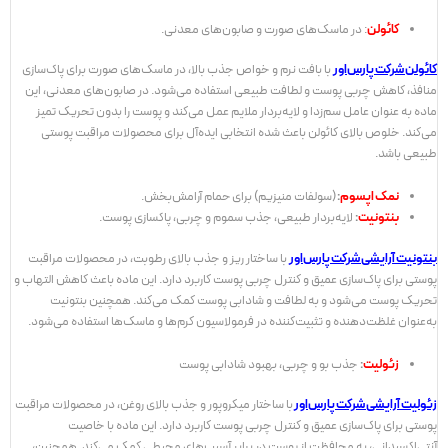
کائولن
: در ماسک‌های صورت و صابون‌های معدنی.
کائولن شرکت پارس‌اور
با بافت نرم و خواص جذب بالا، در ماسک‌های صورت برای پاک‌سازی
منافذ، کاهش چربی پوست و لطافت طبیعی استفاده می‌شود. در صابون‌های معدنی، این
ماده به عنوان عامل سم‌زدا و لایه‌بردار ملایم عمل می‌کند و پوست را بدون تحریک تمیز
می‌کند. خلوص بالای کائولن باعث شده انتخابی ایده‌آل برای محصولات مراقبت پوستی
طبیعی باشد.
نمک اپسوم
:
(سولفات منیزیم) برای حمام آرامش‌بخش.
بنتونیت
:
لایه‌بردار طبیعی، جذب سموم و چربی، پاکسازی پوست.
بنتونیت آرایشی شرکت پارس‌اور
با ساختار ریز و جذب بالای رطوبت، در محصولات مراقبت
پوستی برای پاک‌سازی عمیق و کنترل چربی پوست کاربرد دارد. این ماده باعث کاهش التهاب و
تحریک پوست می‌شود و به لطافت و شادابی پوست کمک می‌کند. همچنین بنتونیت
به‌عنوان غلظت‌دهنده و تثبیت‌کننده در فرمولاسیون کرم‌ها و ماسک‌ها استفاده می‌شود.
زئولیت
:
جذب بو و چربی، بهبود شادابی پوست
زئولیت آرایشی شرکت پارس‌اور
با ساختار میکروپور و جذب بالای روغن، در محصولات مراقبت
پوستی برای پاک‌سازی عمیق و کنترل چربی پوست کاربرد دارد. این ماده با خاصیت
آنتی‌اکسیدانی، به محافظت از پوست در برابر آسیب‌های محیطی کمک می‌کند. همچنین،