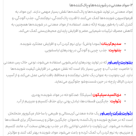
2-مواد معدنی در شوینده‌ها و پاک‌کننده‌ها
مواد معدنی در تولید شوینده‌ها و پاک‌کننده‌ها نقش بسیار مهمی دارند. این مواد به
فرمولاسیون شوینده‌ها کمک می‌کنند تا قدرت پاک‌کنندگی، نرم‌کنندگی، جذب آلودگی، و
کنترل کف را به‌طور بهینه ارائه دهند. استفاده از مواد معدنی در شوینده‌ها همچنین به
کاهش مصرف ترکیبات شیمیایی مضر و افزایش پایداری محیط‌زیستی کمک می‌کند.
سدیم کربنات
(سودا واش): برای نرم کردن آب و افزایش عملکرد شوینده.
بنتونیت
: جذب چربی و آلودگی در پودرهای لباسشویی.
بنتونیت پارس‌اور
که در تولید پودرهای لباس‌شویی استفاده می‌شود، نوعی خاک رس معدنی
با خاصیت جذب آب و چربی بسیار بالا است که نقش مهمی در افزایش کیفیت شوینده‌ها
دارد. این بنتونیت به عنوان یک عامل نرم‌کننده و محافظ بافت لباس عمل می‌کند و از آسیب
دیدن الیاف پارچه در حین شست‌وشو جلوگیری می‌نماید.
دی‌اکسید سیلیکون
(سیلیکا): ضدکلوخه در مواد شوینده پودری.
زئولیت
: جایگزین فسفات‌ها، تبادل یونی برای حذف کلسیم و منیزیم از آب.
زئولیت شرکت پارس‌اور
یک ماده معدنی کریستالی و طبیعی با ساختار میکروپور متخلخل
است که در صنایع شوینده و پاک‌کننده به‌عنوان جایگزین مؤثر و زیست‌سازگار برای فسفات‌ها
استفاده می‌شود. این زئولیت با داشتن توانایی بالا در جذب یون‌های سخت آب مانند کلسیم
و منیزیم، به نرم کردن آب کمک کرده و باعث می‌شود مواد شوینده بهتر کف کنند و مؤثرتر